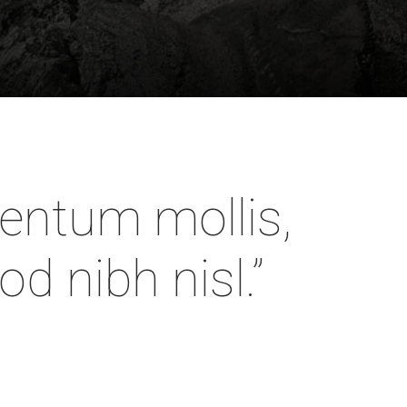
llam vel orci dui. Suspendisse sit amet laoreet neque.
entum mollis,
d nibh nisl.”