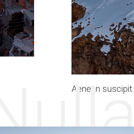
Null
Aenean suscipit