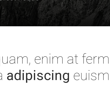
. Praesent vel tortor facilisis, volutpat nulla placerat, tincidunt mi. Nu
iquam, enim at ferm
a
adipiscing
euismo