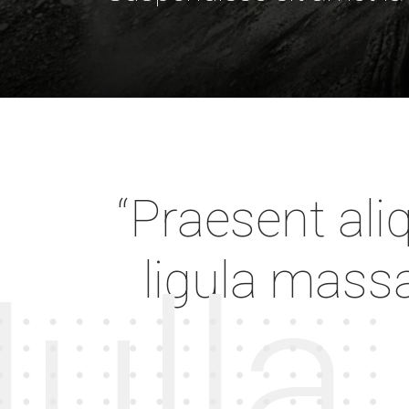
Lorem ipsum dolor sit amet, consectetur adipiscing elit
Fusce sagittis suscipit sem.
“Praesent al
ligula mass
ulla